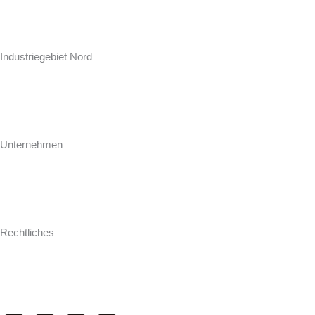
Hollweg Arbeitsplatten GmbH & Co. KG
Zur Seeschleuse 18-20
Industriegebiet Nord
D-26871 Papenburg
+49 (0) 4961 / 92 74-0
info@hollweg-arbeitsplatten.de
Unternehmen
Gegründet 1964 ist Hollweg als familiengeführtes Unternehmen einer
der führenden Hersteller und Konfektionäre von Arbeitsplatten für
Küche und Bad.
Rechtliches
Impressum
AGB
Datenschutz