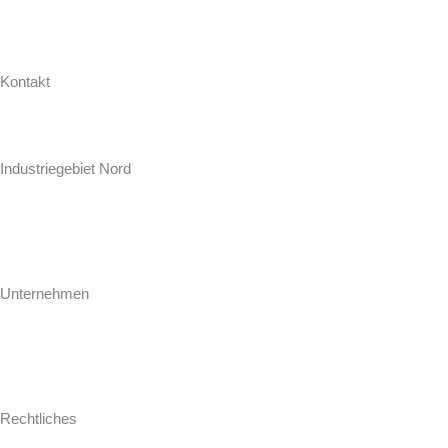
Kontakt
Hollweg Arbeitsplatten GmbH & Co. KG
Zur Seeschleuse 18-20
Industriegebiet Nord
D-26871 Papenburg
+49 (0) 4961 / 92 74-0
info@hollweg-arbeitsplatten.de
Unternehmen
Gegründet 1964 ist Hollweg als familiengeführtes Unternehmen einer
der führenden Hersteller und Konfektionäre von Arbeitsplatten für
Küche und Bad.
Rechtliches