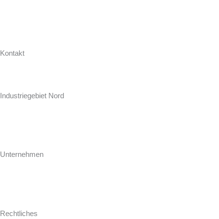
Kontakt
Hollweg Arbeitsplatten GmbH & Co. KG
Zur Seeschleuse 18-20
Industriegebiet Nord
D-26871 Papenburg
+49 (0) 4961 / 92 74-0
info@hollweg-arbeitsplatten.de
Unternehmen
Gegründet 1964 ist Hollweg als familiengeführtes Unternehmen einer
der führenden Hersteller und Konfektionäre von Arbeitsplatten für
Küche und Bad.
Rechtliches