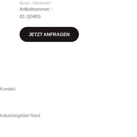
Quarz - Silestone®
Artikelnummer: -
ID: Q040S
JETZT ANFRAGEN
Kontakt
Hollweg Arbeitsplatten GmbH & Co. KG
Zur Seeschleuse 18-20
Industriegebiet Nord
D-26871 Papenburg
+49 (0) 4961 / 92 74-0