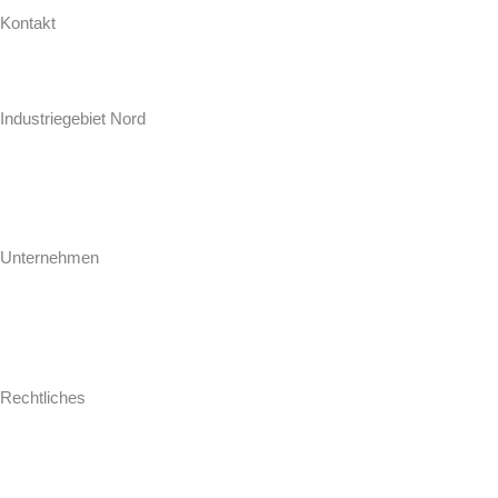
Kontakt
Hollweg Arbeitsplatten GmbH & Co. KG
Zur Seeschleuse 18-20
Industriegebiet Nord
D-26871 Papenburg
+49 (0) 4961 / 92 74-0
info@hollweg-arbeitsplatten.de
Unternehmen
Gegründet 1964 ist Hollweg als familiengeführtes Unternehmen einer
der führenden Hersteller und Konfektionäre von Arbeitsplatten für
Küche und Bad.
Rechtliches
Impressum
AGB
Datenschutz