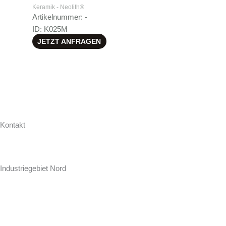
Keramik - Neolith®
Artikelnummer: -
ID: K025M
JETZT ANFRAGEN
Kontakt
Hollweg Arbeitsplatten GmbH & Co. KG
Zur Seeschleuse 18-20
Industriegebiet Nord
D-26871 Papenburg
+49 (0) 4961 / 92 74-0
info@hollweg-arbeitsplatten.de