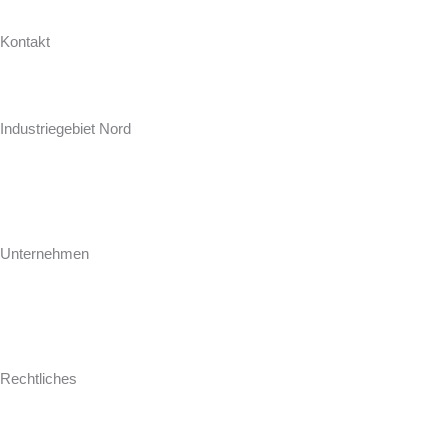
Kontakt
Hollweg Arbeitsplatten GmbH & Co. KG
Zur Seeschleuse 18-20
Industriegebiet Nord
D-26871 Papenburg
+49 (0) 4961 / 92 74-0
info@hollweg-arbeitsplatten.de
Unternehmen
Gegründet 1964 ist Hollweg als familiengeführtes Unternehmen einer
der führenden Hersteller und Konfektionäre von Arbeitsplatten für
Küche und Bad.
Rechtliches
Impressum
AGB