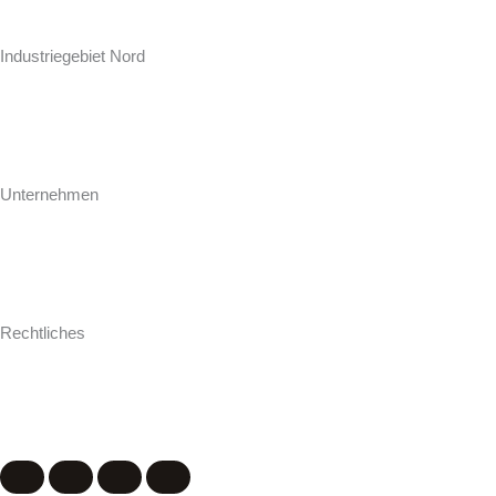
Hollweg Arbeitsplatten GmbH & Co. KG
Zur Seeschleuse 18-20
Industriegebiet Nord
D-26871 Papenburg
+49 (0) 4961 / 92 74-0
info@hollweg-arbeitsplatten.de
Unternehmen
Gegründet 1964 ist Hollweg als familiengeführtes Unternehmen einer
der führenden Hersteller und Konfektionäre von Arbeitsplatten für
Küche und Bad.
Rechtliches
Impressum
AGB
Datenschutz