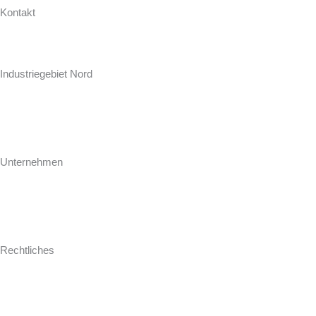
Kontakt
Hollweg Arbeitsplatten GmbH & Co. KG
Zur Seeschleuse 18-20
Industriegebiet Nord
D-26871 Papenburg
+49 (0) 4961 / 92 74-0
info@hollweg-arbeitsplatten.de
Unternehmen
Gegründet 1964 ist Hollweg als familiengeführtes Unternehmen einer
der führenden Hersteller und Konfektionäre von Arbeitsplatten für
Küche und Bad.
Rechtliches
Impressum
AGB
Datenschutz