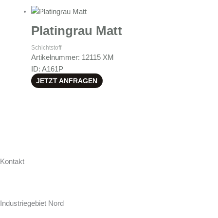
Platingrau Matt
Schichtstoff
Artikelnummer: 12115 XM
ID: A161P
JETZT ANFRAGEN
Kontakt
Hollweg Arbeitsplatten GmbH & Co. KG
Zur Seeschleuse 18-20
Industriegebiet Nord
D-26871 Papenburg