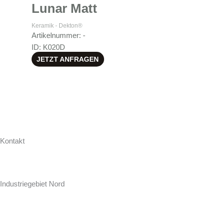
Lunar Matt
Keramik - Dekton®
Artikelnummer: -
ID: K020D
JETZT ANFRAGEN
Kontakt
Hollweg Arbeitsplatten GmbH & Co. KG
Zur Seeschleuse 18-20
Industriegebiet Nord
D-26871 Papenburg
+49 (0) 4961 / 92 74-0