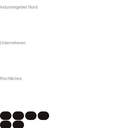
Zur Seeschleuse 18-20
Industriegebiet Nord
D-26871 Papenburg
+49 (0) 4961 / 92 74-0
info@hollweg-arbeitsplatten.de
Unternehmen
Gegründet 1964 ist Hollweg als familiengeführtes Unternehmen einer
der führenden Hersteller und Konfektionäre von Arbeitsplatten für
Küche und Bad.
Rechtliches
Impressum
AGB
Datenschutz