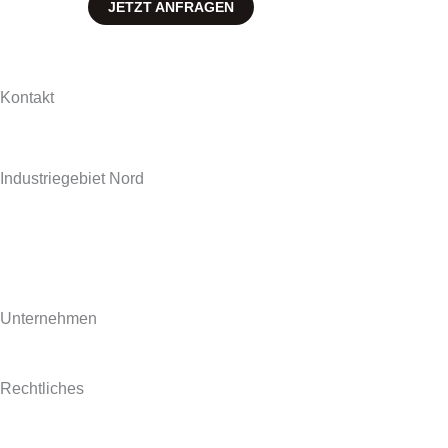
JETZT ANFRAGEN
Kontakt
Hollweg Arbeitsplatten GmbH & Co. KG
Zur Seeschleuse 18-20
Industriegebiet Nord
D-26871 Papenburg
+49 (0) 4961 / 92 74-0
info@hollweg-arbeitsplatten.de
Unternehmen
Gegründet 1964 ist Hollweg als familiengeführtes Unternehmen 
Rechtliches
Impressum
AGB