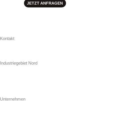
JETZT ANFRAGEN
Kontakt
Hollweg Arbeitsplatten GmbH & Co. KG
Zur Seeschleuse 18-20
Industriegebiet Nord
D-26871 Papenburg
+49 (0) 4961 / 92 74-0
info@hollweg-arbeitsplatten.de
Unternehmen
Gegründet 1964 ist Hollweg als familiengeführtes Unternehmen einer
der führenden Hersteller und Konfektionäre von Arbeitsplatten für
Küche und Bad.