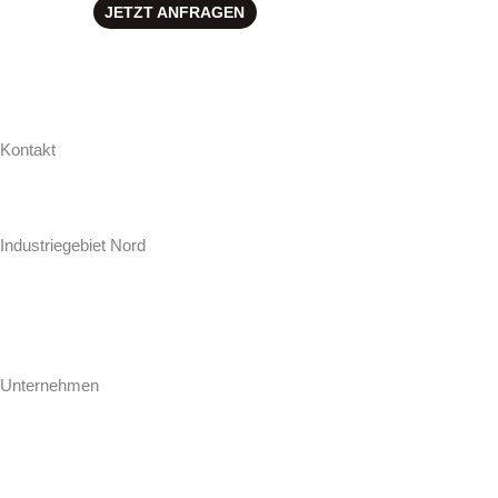
JETZT ANFRAGEN
Kontakt
Hollweg Arbeitsplatten GmbH & Co. KG
Zur Seeschleuse 18-20
Industriegebiet Nord
D-26871 Papenburg
+49 (0) 4961 / 92 74-0
info@hollweg-arbeitsplatten.de
Unternehmen
Gegründet 1964 ist Hollweg als familiengeführtes Unternehmen einer
der führenden Hersteller und Konfektionäre von Arbeitsplatten für
Küche und Bad.