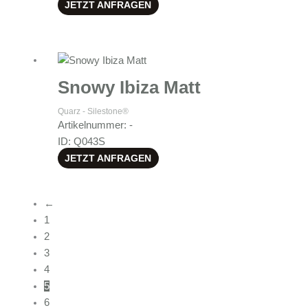
JETZT ANFRAGEN
Snowy Ibiza Matt
Quarz - Silestone®
Artikelnummer: -
ID: Q043S
JETZT ANFRAGEN
←
1
2
3
4
5
6