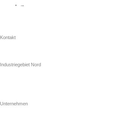
→
Kontakt
Hollweg Arbeitsplatten GmbH & Co. KG
Zur Seeschleuse 18-20
Industriegebiet Nord
D-26871 Papenburg
+49 (0) 4961 / 92 74-0
info@hollweg-arbeitsplatten.de
Unternehmen
Gegründet 1964 ist Hollweg als familiengeführtes Unternehmen einer
der führenden Hersteller und Konfektionäre von Arbeitsplatten für
Küche und Bad.